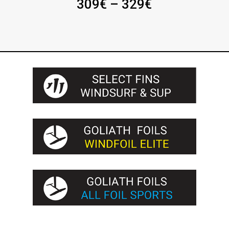
Price
309
€
–
329
€
range:
309€
through
329€